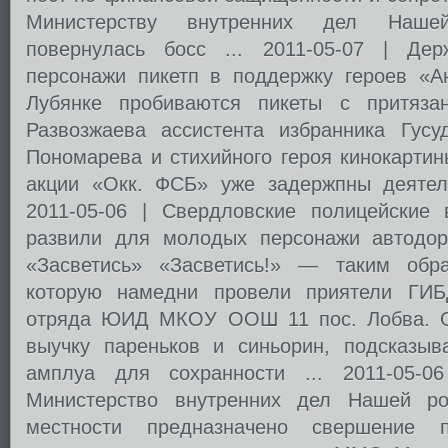
Министерству внутренних дел Наше
повернулась босс ... 2011-05-07 | Дер
персонажи пикетп в поддержку героев «А
Лубянке пробиваются пикеты с притяза
Развозжаева ассистента избранника Гус
Пономарева и стихийного героя кинокартин
акции «Окк. ФСБ» уже задержпны деятели
2011-05-06 | Свердловские полицейские
развили для молодых персонажи автодор
«Засветись» «Засветись!» — таким обра
которую намедни провели приятели ГИ
отряда ЮИД МКОУ ООШ 11 пос. Лобва. О
выучку пареньков и синьорин, подсказы
амплуа для сохранности ... 2011-05-0
Министерство внутренних дел Нашей р
местности предназначено свершение 