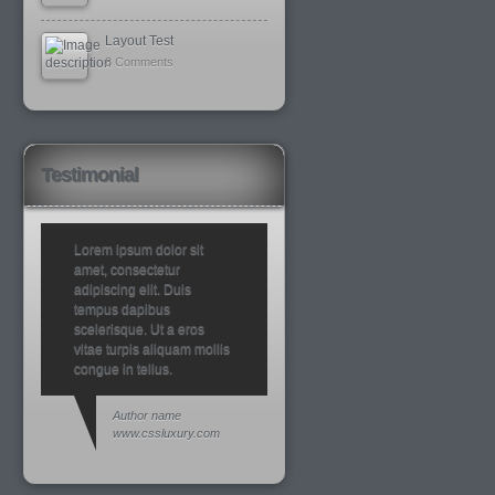
Layout Test
8 Comments
Testimonial
Lorem ipsum dolor sit
amet, consectetur
adipiscing elit. Duis
tempus dapibus
scelerisque. Ut a eros
vitae turpis aliquam mollis
congue in tellus.
Author name
www.cssluxury.com