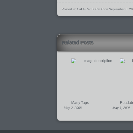
Posted in:
Cat A
,
Cat B
,
Cat C
on September 6, 2
Related Posts
Many Tags
Readabil
May 2, 2008
May 1, 2008