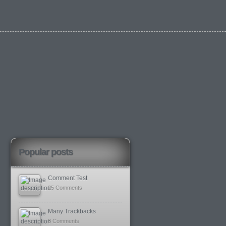
Popular posts
Comment Test
25 Comments
Many Trackbacks
8 Comments