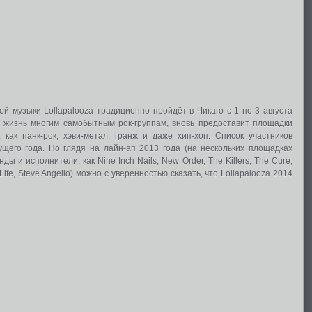
й музыки Lollapalooza традиционно пройдёт в Чикаго с 1 по 3 августа
в жизнь многим самобытным рок-группам, вновь предоставит площадки
как панк-рок, хэви-метал, гранж и даже хип-хоп. Список участников
щего года. Но глядя на лайн-ап 2013 года (на нескольких площадках
 и исполнители, как Nine Inch Nails, New Order, The Killers, The Cure,
Life, Steve Angello) можно с уверенностью сказать, что Lollapalooza 2014