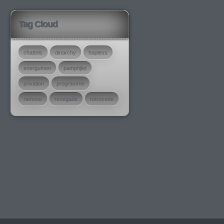
Tag Cloud
chattels
dinarchy
hapless
energumen
pamphjlet
privation
programme
ramose
renegade
retrocede