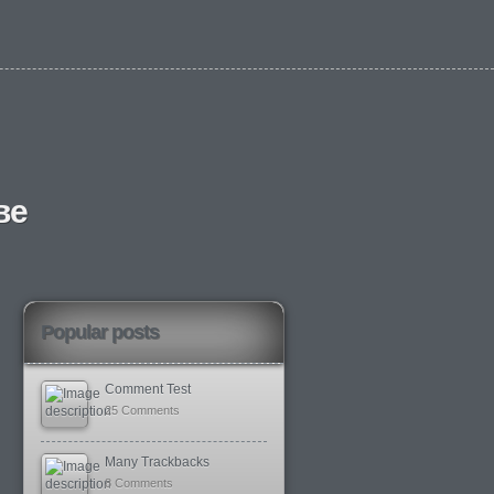
ве
Popular posts
Comment Test
25 Comments
Many Trackbacks
8 Comments