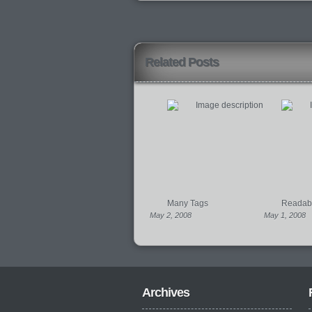
Related Posts
Many Tags
Readabil
May 2, 2008
May 1, 2008
Archives