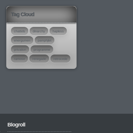
Tag Cloud
chattels
dinarchy
hapless
energumen
pamphjlet
privation
programme
ramose
renegade
retrocede
Blogroll