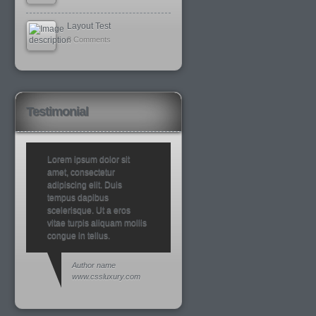
Layout Test
8 Comments
Testimonial
Lorem ipsum dolor sit
amet, consectetur
adipiscing elit. Duis
tempus dapibus
scelerisque. Ut a eros
vitae turpis aliquam mollis
congue in tellus.
Author name
www.cssluxury.com