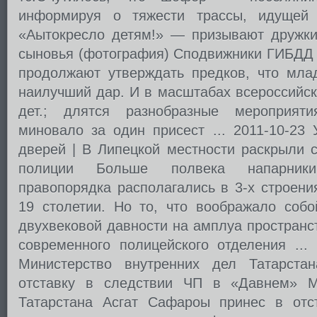
информируя о тяжести трассы, идущей с
«Аытокресло детям!» — призывают дружк
сыновья (фотография) Сподвижники ГИБДД 
продолжают утверждать предков, что мла
наилучший дар. И в масштабах всероссийск
дет.; длятся разнобразные мероприят
миновало за один присест ... 2011-10-23
дверей | В Липецкой местности раскрыли 
полиции Больше полвека напарник
правопорядка располагались в 3-х строени
19 столетии. Но то, что воображало собо
двухвековой давности на амплуа пространс
современного полицейского отделения ...
Министерство внутренних дел Татарст
отставку в следствии ЧП в «Давнем» 
Татарстана Асгат Сафароы принес в отс