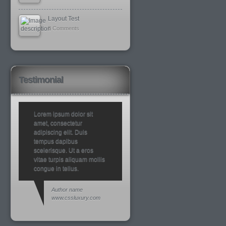
Layout Test
8 Comments
Testimonial
Lorem ipsum dolor sit
amet, consectetur
adipiscing elit. Duis
tempus dapibus
scelerisque. Ut a eros
vitae turpis aliquam mollis
congue in tellus.
Author name
www.cssluxury.com