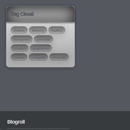
Tag Cloud
chattels
dinarchy
hapless
energumen
pamphjlet
privation
programme
ramose
renegade
retrocede
Blogroll