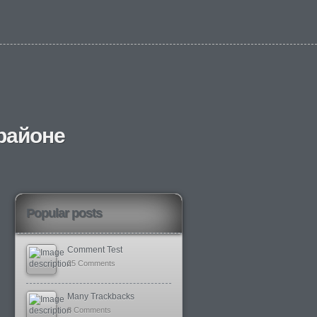
районе
Popular posts
Comment Test
25 Comments
Many Trackbacks
8 Comments