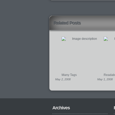
Related Posts
Many Tags
Readabil
May 2, 2008
May 1, 2008
Archives