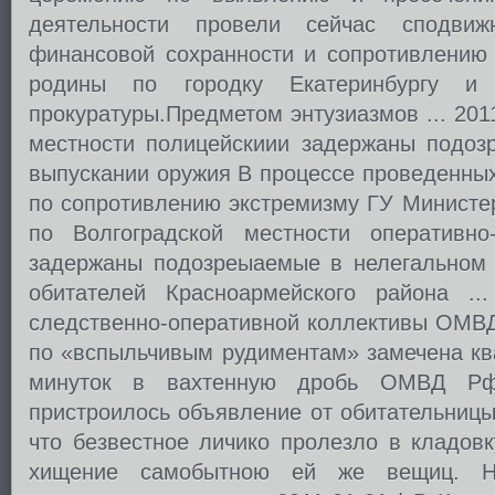
деятельности провели сейчас сподвиж
финансовой сохранности и сопротивлени
родины по городку Екатеринбургу и 
прокуратуры.Предметом энтузиазмов ... 2011
местности полицейскиии задержаны подоз
выпускании оружия В процессе проведенны
по сопротивлению экстремизму ГУ Министе
по Волгоградской местности оперативно
задержаны подозреыаемые в нелегальном 
обитателей Красноармейского района ..
следственно-оперативной коллективы ОМВД
по «вспыльчивым рудиментам» замечена кв
минуток в вахтенную дробь ОМВД Рф
пристроилось объявление от обитательницы
что безвестное личико пролезло в кладов
хищение самобытною ей же вещиц. Н