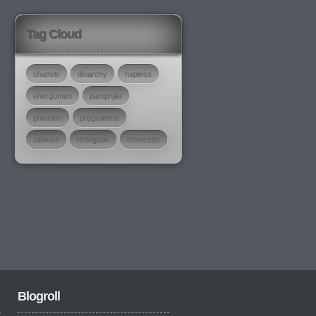
Tag Cloud
chattels
dinarchy
hapless
energumen
pamphjlet
privation
programme
ramose
renegade
retrocede
Blogroll