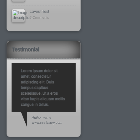
Layout Test
8 Comments
Testimonial
Lorem ipsum dolor sit
amet, consectetur
adipiscing elit. Duis
tempus dapibus
scelerisque. Ut a eros
vitae turpis aliquam mollis
congue in tellus.
Author name
www.cssluxury.com