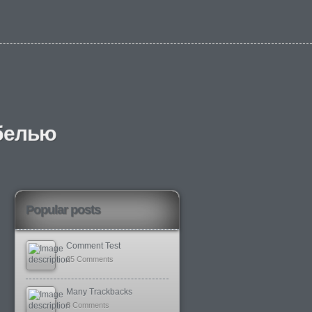
ебелью
Popular posts
Comment Test
25 Comments
Many Trackbacks
8 Comments